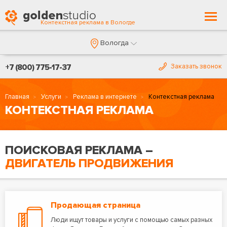
Togg
Контекстная реклама в Вологде
navi
Вологда
+7 (800) 775-17-37
Заказать звонок
Главная
Услуги
Реклама в интернете
Контекстная реклама
КОНТЕКСТНАЯ РЕКЛАМА
ПОИСКОВАЯ РЕКЛАМА –
ДВИГАТЕЛЬ ПРОДВИЖЕНИЯ
Продающая страница
Люди ищут товары и услуги с помощью самых разных