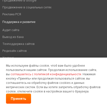
Продвижение в Google
Продвижение в социальных сетях
Реклама РСЯ
Поддержка и развитие
Аудит сайта
Вывод из бана
Техподдержка сайтов
Редизайн сайтов
Хостинг
Оптимизация сайтов
Мы используем файлы cookie, чтоб вам было удобнее
пользоваться нашим сайтом. Продолжая использование сайта,
Удаление вирусов на сайте
вы
соглашаетесь с политикой конфиденциальности
. Нажимая
кнопку «Принять» или продолжая пользоваться сайтом, вы
Дизайн
соглашаетесь на обработку файлов cookies и данных
метрических систем. Если вы хотите запретить обработку файлов
Дизайн сайта
cookie, отключите cookie в настройках вашего браузера.
Разработка логотипа компании
Принять
Создание фирменного стиля