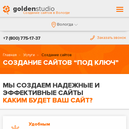
Togg
Создание сайтов в Вологде
navi
Вологда
+7 (800) 775-17-37
Заказать звонок
Главная
Услуги
Создание сайтов
СОЗДАНИЕ САЙТОВ “ПОД КЛЮЧ”
МЫ СОЗДАЕМ НАДЕЖНЫЕ И
ЭФФЕКТИВНЫЕ САЙТЫ
КАКИМ БУДЕТ ВАШ САЙТ?
Удобным