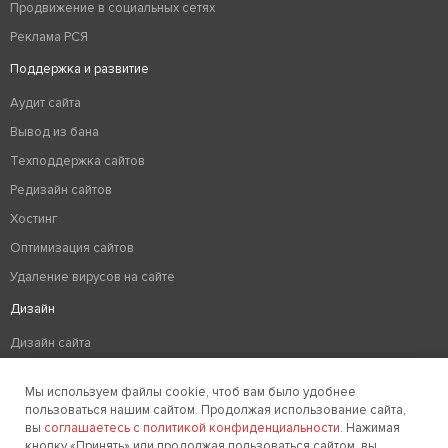
Продвижение в социальных сетях
Реклама РСЯ
Поддержка и развитие
Аудит сайта
Вывод из бана
Техподдержка сайтов
Редизайн сайтов
Хостинг
Оптимизация сайтов
Удаление вирусов на сайте
Дизайн
Дизайн сайта
Разработка логотипа компании
Мы используем файлы cookie, чтоб вам было удобнее
Создание фирменного стиля
пользоваться нашим сайтом. Продолжая использование сайта,
вы
соглашаетесь с политикой конфиденциальности
. Нажимая
кнопку «Принять» или продолжая пользоваться сайтом, вы