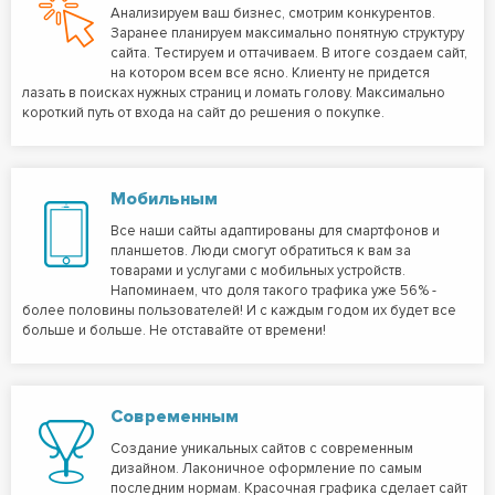
Анализируем ваш бизнес, смотрим конкурентов.
Заранее планируем максимально понятную структуру
сайта. Тестируем и оттачиваем. В итоге создаем сайт,
на котором всем все ясно. Клиенту не придется
лазать в поисках нужных страниц и ломать голову. Максимально
короткий путь от входа на сайт до решения о покупке.
Мобильным
Все наши сайты адаптированы для смартфонов и
планшетов. Люди смогут обратиться к вам за
товарами и услугами с мобильных устройств.
Напоминаем, что доля такого трафика уже 56% -
более половины пользователей! И с каждым годом их будет все
больше и больше. Не отставайте от времени!
Современным
Создание уникальных сайтов с современным
дизайном. Лаконичное оформление по самым
последним нормам. Красочная графика сделает сайт