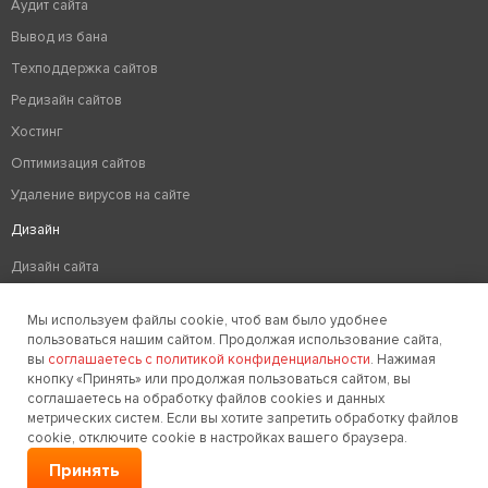
Аудит сайта
Вывод из бана
Техподдержка сайтов
Редизайн сайтов
Хостинг
Оптимизация сайтов
Удаление вирусов на сайте
Дизайн
Дизайн сайта
Разработка логотипа компании
Мы используем файлы cookie, чтоб вам было удобнее
Создание фирменного стиля
пользоваться нашим сайтом. Продолжая использование сайта,
вы
соглашаетесь с политикой конфиденциальности
. Нажимая
кнопку «Принять» или продолжая пользоваться сайтом, вы
соглашаетесь на обработку файлов cookies и данных
Заказать звонок
метрических систем. Если вы хотите запретить обработку файлов
cookie, отключите cookie в настройках вашего браузера.
© 2006-2026. Golden Studio
Принять