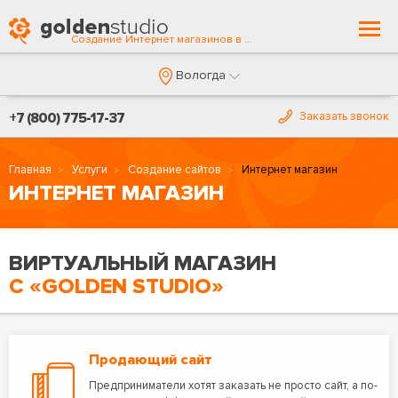
Togg
Создание Интернет магазинов в Вологде
navi
Вологда
+7 (800) 775-17-37
Заказать звонок
Главная
Услуги
Создание сайтов
Интернет магазин
ИНТЕРНЕТ МАГАЗИН
ВИРТУАЛЬНЫЙ МАГАЗИН
С «GOLDEN STUDIO»
Продающий сайт
Предприниматели хотят заказать не просто сайт, а по-